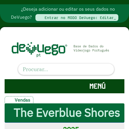
¿Deseja adicionar ou editar os seus dados no
DeVuego?
Entrar no MODO DeVuego: Editar_
MENÚ
Vendas
The Everblue Shores