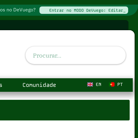
ados no DeVuego?
Entrar no MODO DeVuego: Editar_
s
Comunidade
EN
PT