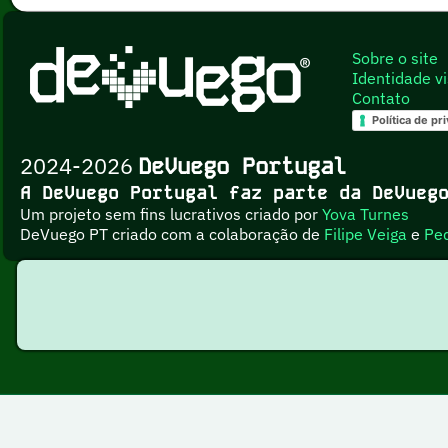
Sobre o site
Identidade vi
Contato
Política de pr
2024-2026
DeVuego Portugal
A DeVuego Portugal faz parte da DeVue
Um projeto sem fins lucrativos criado por
Yova Turnes
DeVuego PT criado com a colaboração de
Filipe Veiga
e
Pe
Esta obr