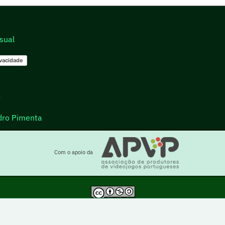
sual
ivacidade
go
dro Pimenta
Com o apoio da
a está sob uma licença Creative Commons Atribuição-NãoComercial-PartilhaIgual 4.0 Inte