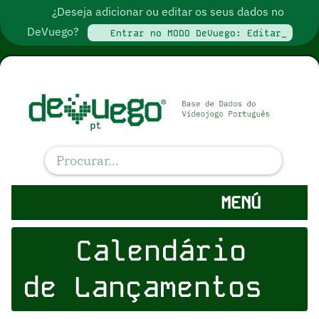
¿Deseja adicionar ou editar os seus dados no
DeVuego?
Entrar no MODO DeVuego: Editar_
MENÚ
Calendário
de Lançamentos