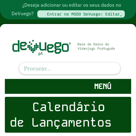
¿Deseja adicionar ou editar os seus dados no
DeVuego?
Entrar no MODO DeVuego: Editar_
MENÚ
Calendário
de Lançamentos