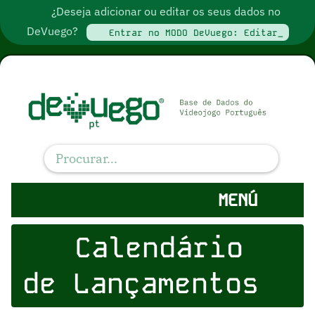
¿Deseja adicionar ou editar os seus dados no
DeVuego?
Entrar no MODO DeVuego: Editar_
MENÚ
Calendário
de Lançamentos