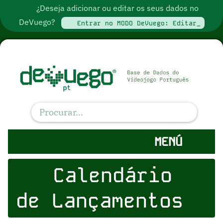
¿Deseja adicionar ou editar os seus dados no
DeVuego?
Entrar no MODO DeVuego: Editar_
MENÚ
Calendário
de Lançamentos