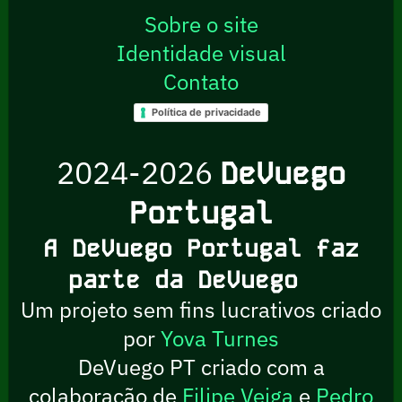
Sobre o site
Identidade visual
Contato
Política de privacidade
2024-2026
DeVuego
Portugal
A DeVuego Portugal faz
parte da DeVuego
Um projeto sem fins lucrativos criado
por
Yova Turnes
DeVuego PT criado com a
colaboração de
Filipe Veiga
e
Pedro