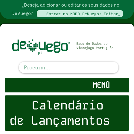
¿Deseja adicionar ou editar os seus dados no
DeVuego?
Entrar no MODO DeVuego: Editar_
MENÚ
Calendário
de Lançamentos