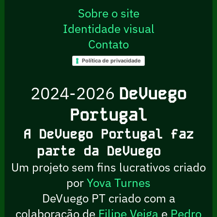
Sobre o site
Identidade visual
Contato
Política de privacidade
2024-2026
DeVuego
Portugal
A DeVuego Portugal faz
parte da DeVuego
Um projeto sem fins lucrativos criado
por
Yova Turnes
DeVuego PT criado com a
colaboração de
Filipe Veiga
e
Pedro