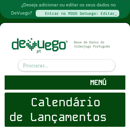
¿Deseja adicionar ou editar os seus dados no
DeVuego?
Entrar no MODO DeVuego: Editar_
MENÚ
Calendário
de Lançamentos