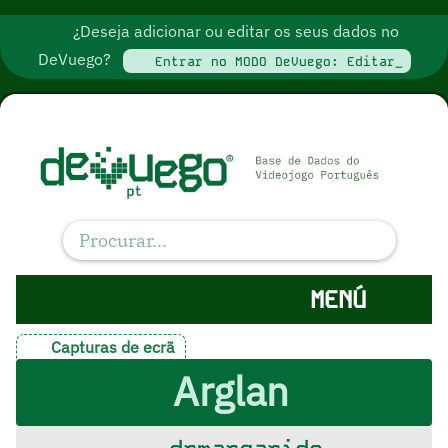
¿Deseja adicionar ou editar os seus dados no
DeVuego?
Entrar no MODO DeVuego: Editar_
MENÚ
Capturas de ecrã
Arglan