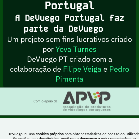
Portugal
A DeVuego Portugal faz
parte da DeVuego
Um projeto sem fins lucrativos criado
por
Yova Turnes
DeVuego PT criado com a
colaboração de
Filipe Veiga
e
Pedro
Pimenta
Com o apoio da
DeVuego PT usa
cookies próprios
para obter estatísticas de acesso do utilizado
Esta obra está sob uma licença Creative Commons Atribuição-NãoComercial-
Se você quiser desativá-los, você pode
desmarcar a caixa de seleção
que
PartilhaIgual 4.0 Internacional