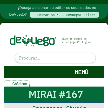
¿Deseja adicionar ou editar os seus dados no
DeVuego?
Entrar no MODO DeVuego: Editar_
MENÚ
Créditos
MIRAI #167