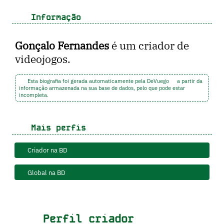
Informação
Gonçalo Fernandes
é um criador de
videojogos.
Esta biografia foi gerada automaticamente pela DeVuego
a partir da
informação armazenada na sua base de dados, pelo que pode estar
incompleta.
Mais perfis
Criador na BD
Global na BD
Perfil criador