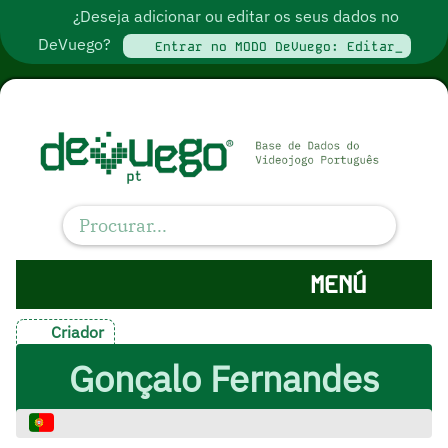
¿Deseja adicionar ou editar os seus dados no
DeVuego?
Entrar no MODO DeVuego: Editar_
MENÚ
Criador
Gonçalo Fernandes