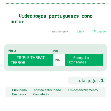
Videojogos portugueses como
autor
Lista
Mosaico
Mostrar como
TÍTULO
PUBL
TRIPLE THREAT
Gonçalo
2025
TERROR
Fernandes
Total jogos:
1
Publicado
Acesso antecipado
Em desenvolvimento
Em pausa
Cancelado