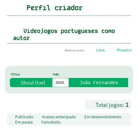
Perfil criador
Videojogos portugueses como
autor
Lista
Mosaico
Mostrar como
TÍTULO
PUBL
Ghoul Duel
João Fernandes
2025
Total jogos:
1
Publicado
Acesso antecipado
Em desenvolvimento
Em pausa
Cancelado