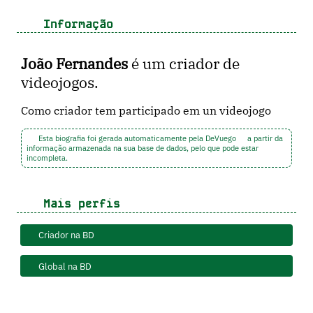
Informação
João Fernandes
é um criador de
videojogos.
Como criador tem participado em un videojogo
Esta biografia foi gerada automaticamente pela DeVuego
a partir da
informação armazenada na sua base de dados, pelo que pode estar
incompleta.
Mais perfis
Criador na BD
Global na BD