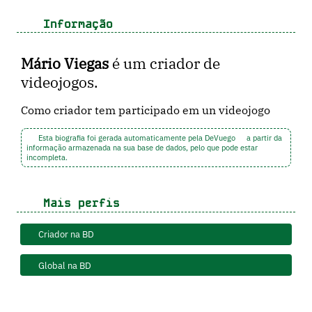
Informação
Mário Viegas
é um criador de
videojogos.
Como criador tem participado em un videojogo
Esta biografia foi gerada automaticamente pela DeVuego
a partir da
informação armazenada na sua base de dados, pelo que pode estar
incompleta.
Mais perfis
Criador na BD
Global na BD