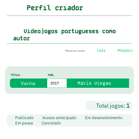
Perfil criador
Videojogos portugueses como
autor
Lista
Mosaico
Mostrar como
TÍTULO
PUBL
Varina
Mário Viegas
2017
Total jogos:
1
Publicado
Acesso antecipado
Em desenvolvimento
Em pausa
Cancelado