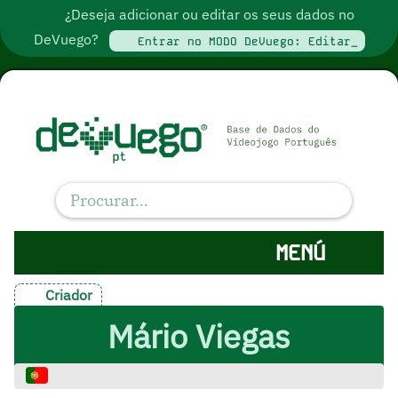
¿Deseja adicionar ou editar os seus dados no
DeVuego?
Entrar no MODO DeVuego: Editar_
MENÚ
Criador
Mário Viegas