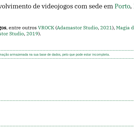
volvimento de videojogos com sede em
Porto
,
gos
, entre outros
VROCK
(
Adamastor Studio
,
2021
),
Magia d
tor Studio
,
2019
).
rmação armazenada na sua base de dados, pelo que pode estar incompleta.