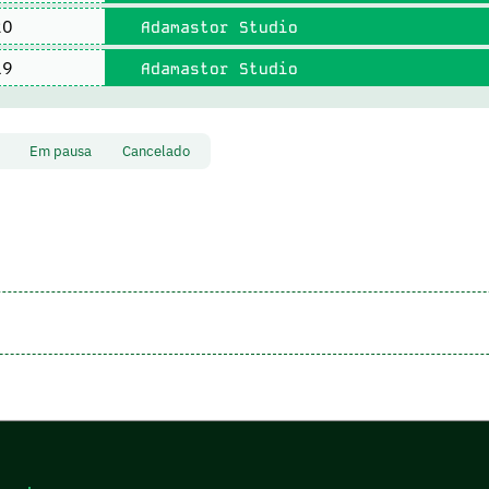
20
Adamastor Studio
19
Adamastor Studio
to
Em pausa
Cancelado