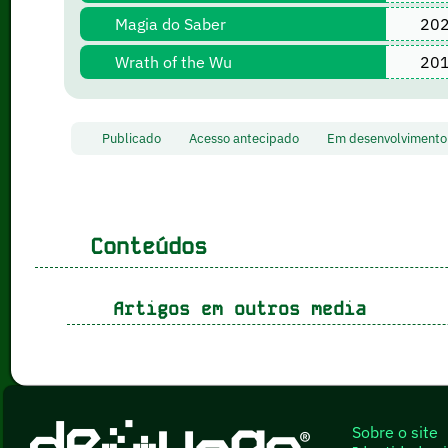
Magia do Saber
20
Wrath of the Wu
20
Publicado
Acesso antecipado
Em desenvolvimen
Conteúdos
Artigos em outros media
Sobre o site