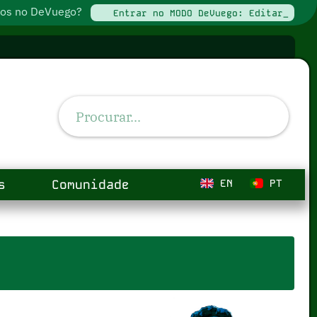
ados no DeVuego?
Entrar no MODO DeVuego: Editar_
s
Comunidade
EN
PT