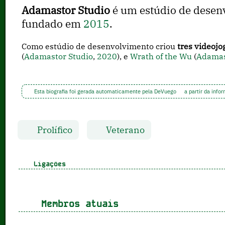
Adamastor Studio
é um estúdio de desen
fundado em
2015
.
Como estúdio de desenvolvimento criou
tres videojo
(
Adamastor Studio
,
2020
), e
Wrath of the Wu
(
Adamas
Esta biografia foi gerada automaticamente pela DeVuego
a partir da info
Prolífico
Veterano
Ligações
Membros atuais