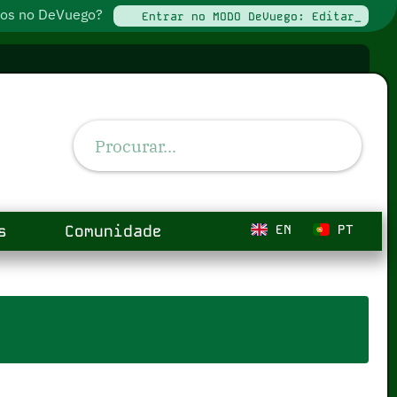
ados no DeVuego?
Entrar no MODO DeVuego: Editar_
s
Comunidade
EN
PT