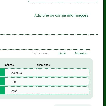
Adicione ou corrija informações
Lista
Mosaico
Mostrar como
GÉNERO
INFO BBDD
Aventura
Luta
Ação