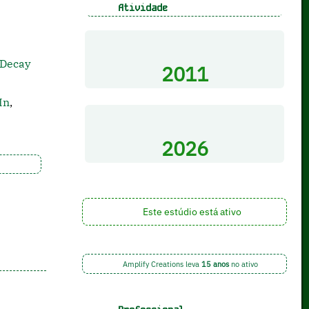
Atividade
Decay
2011
In
,
2026
Este estúdio está ativo
Amplify Creations leva
15 anos
no ativo