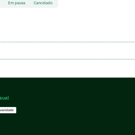
to
Em pausa
Cancelado
sual
ivacidade
go