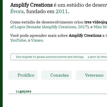
Amplify Creations
é um estúdio de desen
Évora
, fundado em
2011
.
Como estúdio de desenvolvimento criou
tres videojo
of Logos Demake
(
Amplify Creations
,
2017
), e
Mini St
Você pode aprender mais sobre
Amplify Creations
a 
YouTube
, o
Vimeo
.
Esta biografia foi gerada automaticamente pela DeVuego
a partir da info
Prolífico
Consolas
Veterano
Ligações