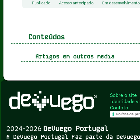
Publicado
Acesso antecipado
Em desenvolvimen
Conteúdos
Artigos em outros media
Sobre o site
Identidade vi
Contato
Política de pr
2024-2026
DeVuego Portugal
A DeVuego Portugal faz parte da DeVue