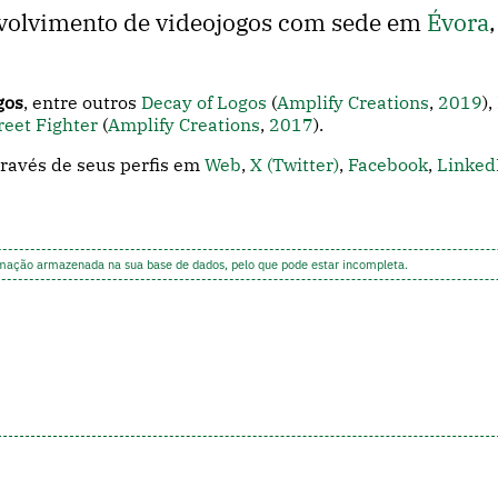
volvimento de videojogos com sede em
Évora
,
gos
, entre outros
Decay of Logos
(
Amplify Creations
,
2019
),
reet Fighter
(
Amplify Creations
,
2017
).
través de seus perfis em
Web
,
X (Twitter)
,
Facebook
,
Linked
rmação armazenada na sua base de dados, pelo que pode estar incompleta.