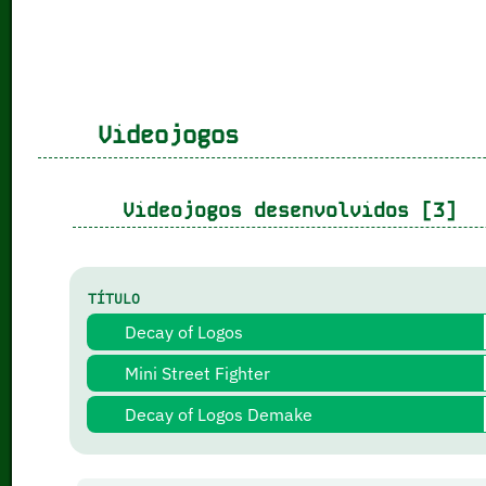
Videojogos
Videojogos desenvolvidos [3]
TÍTULO
Decay of Logos
Mini Street Fighter
Decay of Logos Demake