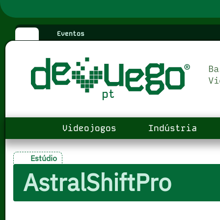
Eventos
Videojogos
Indústria
Estúdio
AstralShiftPro