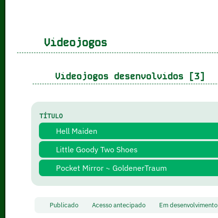
Videojogos
Videojogos desenvolvidos [3]
TÍTULO
Hell Maiden
Little Goody Two Shoes
Pocket Mirror ~ GoldenerTraum
Publicado
Acesso antecipado
Em desenvolvimen