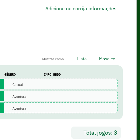
Adicione ou corrija informações
Lista
Mosaico
Mostrar como
GÉNERO
INFO BBDD
Casual
Aventura
Aventura
Total jogos:
3