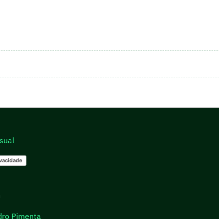
sual
ivacidade
go
dro Pimenta