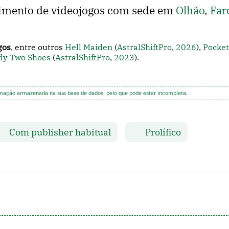
vimento de videojogos com sede em
Olhão
,
Far
gos
, entre outros
Hell Maiden
(
AstralShiftPro
,
2026
),
Pocket
ody Two Shoes
(
AstralShiftPro
,
2023
).
rmação armazenada na sua base de dados, pelo que pode estar incompleta.
Com publisher habitual
Prolífico