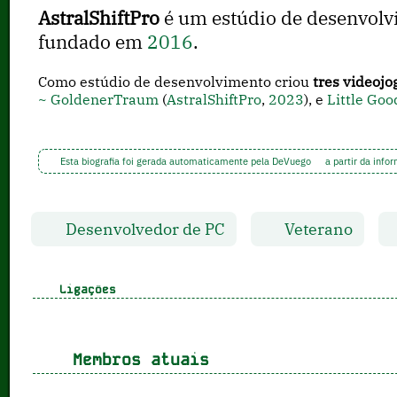
AstralShiftPro
é um estúdio de desenvol
fundado em
2016
.
Como estúdio de desenvolvimento criou
tres videojo
~ GoldenerTraum
(
AstralShiftPro
,
2023
), e
Little Go
Esta biografia foi gerada automaticamente pela DeVuego
a partir da info
Desenvolvedor de PC
Veterano
Ligações
Membros atuais