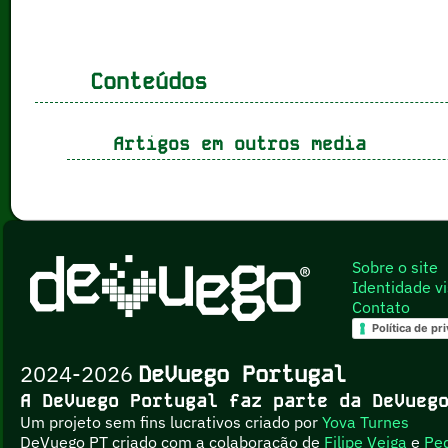
Conteúdos
Artigos em outros media
Sobre o site
Identidade vi
Contato
Política de pr
2024-2026
DeVuego Portugal
A DeVuego Portugal faz parte da DeVue
Um projeto sem fins lucrativos criado por
Yova Turnes
DeVuego PT criado com a colaboração de
Filipe Veiga
e
Pe