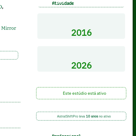
Atividade
o
,
 Mirror
2016
2026
Este estúdio está ativo
AstralShiftPro leva
10 anos
no ativo