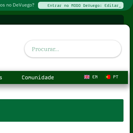
ados no DeVuego?
Entrar no MODO DeVuego: Editar_
s
Comunidade
EN
PT