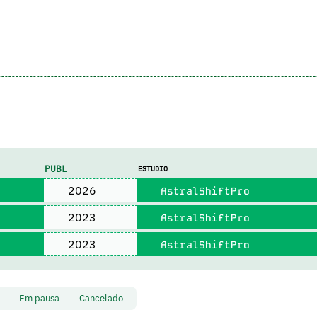
PUBL
ESTUDIO
2026
AstralShiftPro
2023
AstralShiftPro
2023
AstralShiftPro
to
Em pausa
Cancelado