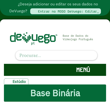
¿Deseja adicionar ou editar os seus dados no
DeVuego?
Entrar no MODO DeVuego: Editar_
MENÚ
Estúdio
Base Binária