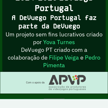
Portugal
A DeVuego Portugal faz
parte da DeVuego
Um projeto sem fins lucrativos criado
por
Yova Turnes
DeVuego PT criado com a
colaboração de
Filipe Veiga
e
Pedro
Pimenta
Com o apoio da
Esta obra está sob uma licença Creative Commons Atribuição-NãoComercial-