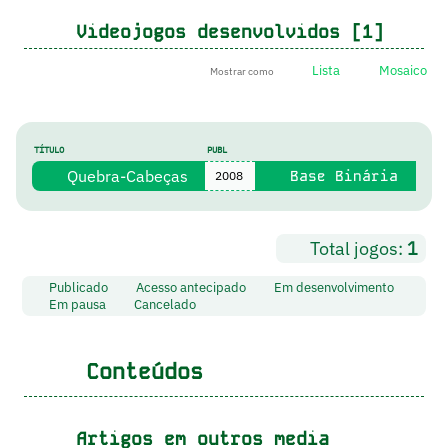
Videojogos desenvolvidos [1]
Lista
Mosaico
Mostrar como
TÍTULO
PUBL
Quebra-Cabeças
Base Binária
2008
Total jogos:
1
Publicado
Acesso antecipado
Em desenvolvimento
Em pausa
Cancelado
Conteúdos
Artigos em outros media