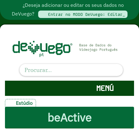
¿Deseja adicionar ou editar os seus dados no
DeVuego?
Entrar no MODO DeVuego: Editar_
MENÚ
Estúdio
beActive