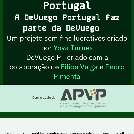
Portugal
A DeVuego Portugal faz
parte da DeVuego
Um projeto sem fins lucrativos criado
por
Yova Turnes
DeVuego PT criado com a
colaboração de
Filipe Veiga
e
Pedro
Pimenta
Com o apoio da
Esta obra está sob uma licença Creative Commons Atribuição-NãoComercial-
DeVuego PT usa
cookies próprios
para obter estatísticas de acesso do utilizador
PartilhaIgual 4.0 Internacional