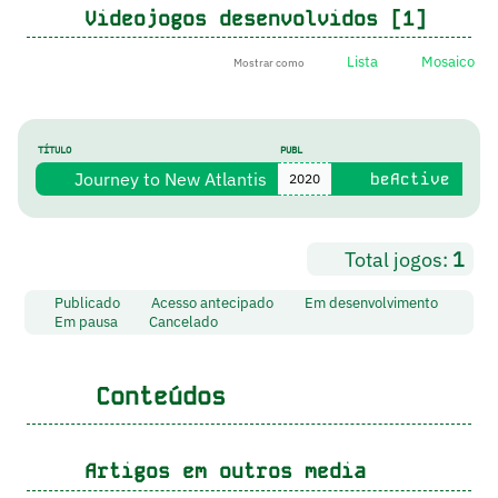
Videojogos desenvolvidos [1]
Lista
Mosaico
Mostrar como
TÍTULO
PUBL
Journey to New Atlantis
beActive
2020
Total jogos:
1
Publicado
Acesso antecipado
Em desenvolvimento
Em pausa
Cancelado
Conteúdos
Artigos em outros media