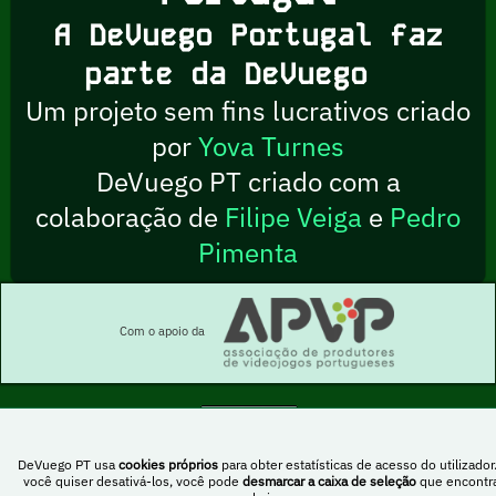
A DeVuego Portugal faz
parte da DeVuego
Um projeto sem fins lucrativos criado
por
Yova Turnes
DeVuego PT criado com a
colaboração de
Filipe Veiga
e
Pedro
Pimenta
Com o apoio da
Esta obra está sob uma licença Creative Commons Atribuição-NãoComercial-
DeVuego PT usa
cookies próprios
para obter estatísticas de acesso do utilizador
PartilhaIgual 4.0 Internacional
você quiser desativá-los, você pode
desmarcar a caixa de seleção
que encontr