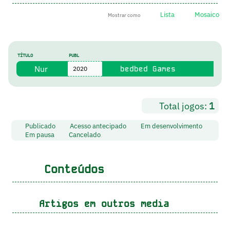
Lista
Mosaico
Mostrar como
TÍTULO
PUBL
Nur
bedbed Games
2020
Total jogos:
1
Publicado
Acesso antecipado
Em desenvolvimento
Em pausa
Cancelado
Conteúdos
Artigos em outros media