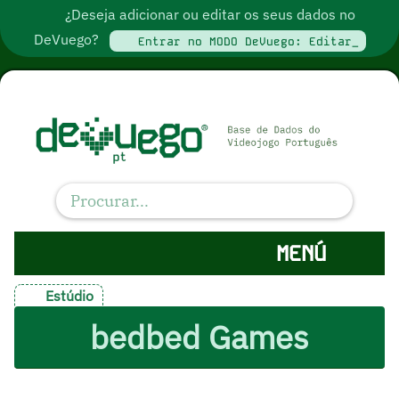
¿Deseja adicionar ou editar os seus dados no
DeVuego?
Entrar no MODO DeVuego: Editar_
MENÚ
Estúdio
bedbed Games