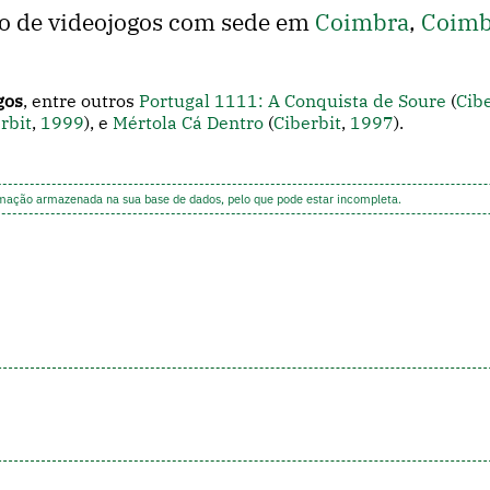
o de videojogos com sede em
Coimbra
,
Coimb
gos
, entre outros
Portugal 1111: A Conquista de Soure
(
Cib
rbit
,
1999
), e
Mértola Cá Dentro
(
Ciberbit
,
1997
).
rmação armazenada na sua base de dados, pelo que pode estar incompleta.