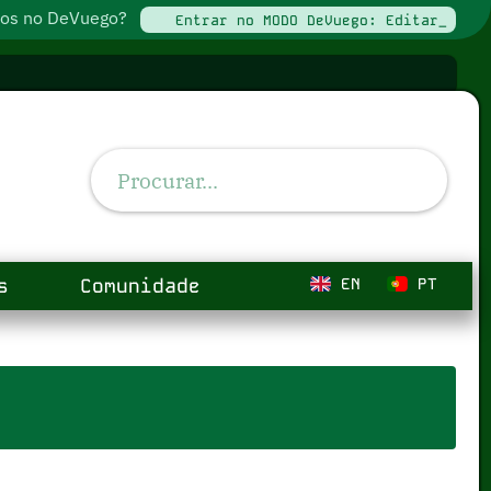
ados no DeVuego?
Entrar no MODO DeVuego: Editar_
s
Comunidade
EN
PT