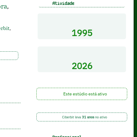
Atividade
ra
,
erbit
,
1995
2026
Este estúdio está ativo
Ciberbit leva
31 anos
no ativo