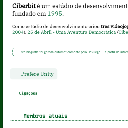
Ciberbit
é um estúdio de desenvolviment
fundado em
1995
.
Como estúdio de desenvolvimento criou
tres videojo
2004
),
25 de Abril - Uma Aventura Democrática
(
Cibe
Esta biografia foi gerada automaticamente pela DeVuego
a partir da info
Prefere Unity
Ligações
Membros atuais