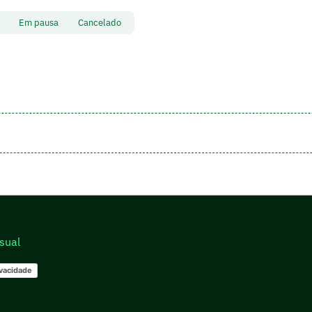
to
Em pausa
Cancelado
sual
ivacidade