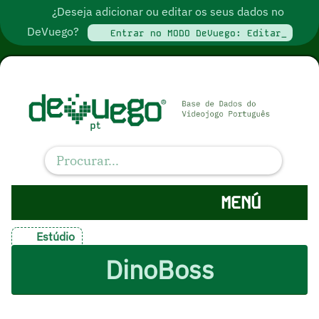
¿Deseja adicionar ou editar os seus dados no
DeVuego?
Entrar no MODO DeVuego: Editar_
MENÚ
Estúdio
DinoBoss