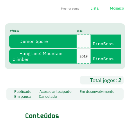
Lista
Mosaico
Mostrar como
TÍTULO
PUBL
Demon Spore
DinoBoss
Hang Line: Mountain
2019
Climber
DinoBoss
Total jogos:
2
Publicado
Acesso antecipado
Em desenvolvimento
Em pausa
Cancelado
Conteúdos