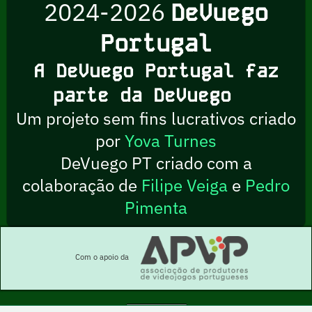
2024-2026
DeVuego
Portugal
A DeVuego Portugal faz
parte da DeVuego
Um projeto sem fins lucrativos criado
por
Yova Turnes
DeVuego PT criado com a
colaboração de
Filipe Veiga
e
Pedro
Pimenta
Com o apoio da