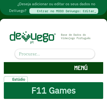
¿Deseja adicionar ou editar os seus dados no
DeVuego?
Entrar no MODO DeVuego: Editar_
MENÚ
Estúdio
F11 Games