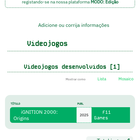
registando-se na nossa plataforma
MODO: Edição
Adicione ou corrija informações
Videojogos
Videojogos desenvolvidos [1]
Lista
Mosaico
Mostrar como
TÍTULO
PUBL
iGNITION 2000:
F11
2025
Origins
Games