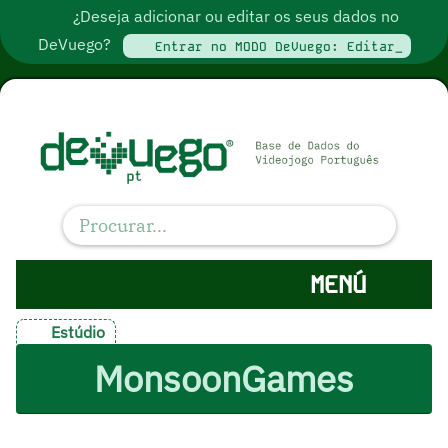
¿Deseja adicionar ou editar os seus dados no
DeVuego?
Entrar no MODO DeVuego: Editar_
MENÚ
Estúdio
MonsoonGames