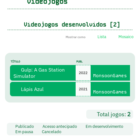
Videojogos
Videojogos desenvolvidos [2]
Lista
Mosaico
Mostrar como
TÍTULO
PUBL
Gulp: A Gas Station
2022
Simulator
MonsoonGames
Lápis Azul
2021
MonsoonGames
Total jogos:
2
Publicado
Acesso antecipado
Em desenvolvimento
Em pausa
Cancelado