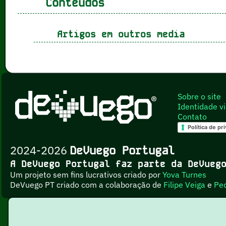
Conteúdos
Artigos em outros media
Sobre o site
Identidade vi
Contato
Política de pr
2024-2026
DeVuego Portugal
A DeVuego Portugal faz parte da DeVue
Um projeto sem fins lucrativos criado por
Yova Turnes
DeVuego PT criado com a colaboração de
Filipe Veiga
e
Pe