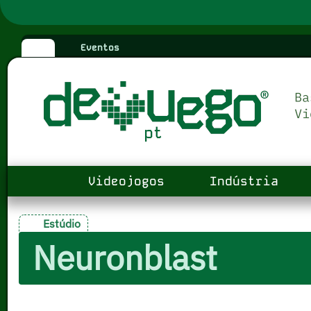
Eventos
Videojogos
Indústria
Estúdio
Neuronblast