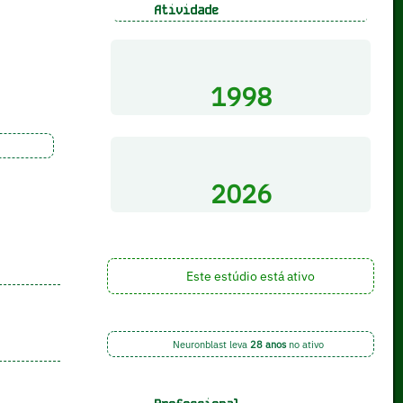
Atividade
1998
2026
Este estúdio está ativo
Neuronblast leva
28 anos
no ativo