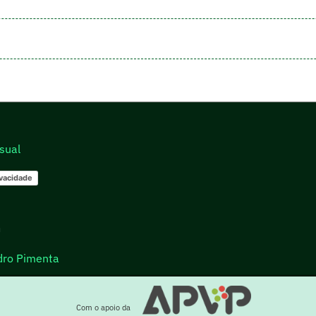
sual
ivacidade
go
dro Pimenta
Com o apoio da