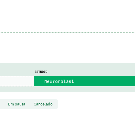
ESTUDIO
Neuronblast
to
Em pausa
Cancelado