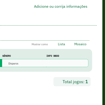
Adicione ou corrija informações
Lista
Mosaico
Mostrar como
GÉNERO
INFO BBDD
Disparos
Total jogos:
1