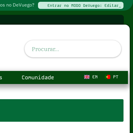
ados no DeVuego?
Entrar no MODO DeVuego: Editar_
s
Comunidade
EN
PT