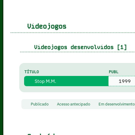
Videojogos
Videojogos desenvolvidos [1]
TÍTULO
PUBL
Stop M.M.
1999
Publicado
Acesso antecipado
Em desenvolvimen