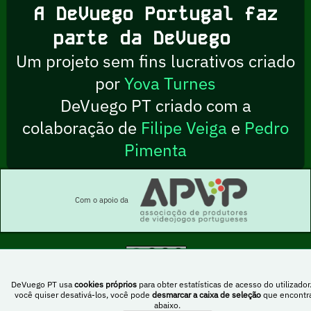
A DeVuego Portugal faz
parte da DeVuego
Um projeto sem fins lucrativos criado
por
Yova Turnes
DeVuego PT criado com a
colaboração de
Filipe Veiga
e
Pedro
Pimenta
Com o apoio da
Esta obra está sob uma licença Creative Commons Atribuição-NãoComercial-
PartilhaIgual 4.0 Internacional
DeVuego PT usa
cookies próprios
para obter estatísticas de acesso do utilizador
você quiser desativá-los, você pode
desmarcar a caixa de seleção
que encontr
abaixo.