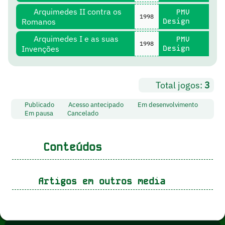
Arquimedes II contra os
PMV
1998
Romanos
Design
Arquimedes I e as suas
PMV
1998
Invenções
Design
Total jogos:
3
Publicado
Acesso antecipado
Em desenvolvimento
Em pausa
Cancelado
Conteúdos
Artigos em outros media