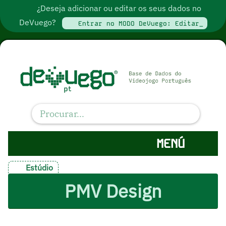
¿Deseja adicionar ou editar os seus dados no
DeVuego?
Entrar no MODO DeVuego: Editar_
MENÚ
Estúdio
PMV Design