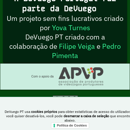
parte da DeVuego
Um projeto sem fins lucrativos criado
por
Yova Turnes
DeVuego PT criado com a
colaboração de
Filipe Veiga
e
Pedro
Pimenta
Com o apoio da
Esta obra está sob uma licença Creative Commons Atribuição-NãoComercial-
PartilhaIgual 4.0 Internacional
DeVuego PT usa
cookies próprios
para obter estatísticas de acesso do utilizador
você quiser desativá-los, você pode
desmarcar a caixa de seleção
que encontr
abaixo.
Política de Cookies