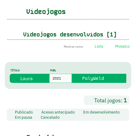
Videojogos
Videojogos desenvolvidos [1]
Lista
Mosaico
Mostrar como
TÍTULO
PUBL
Laura
PolyWeld
2021
Total jogos:
1
Publicado
Acesso antecipado
Em desenvolvimento
Em pausa
Cancelado