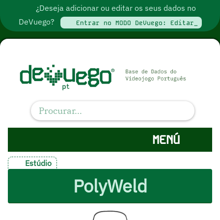
¿Deseja adicionar ou editar os seus dados no
DeVuego?
Entrar no MODO DeVuego: Editar_
MENÚ
Estúdio
PolyWeld