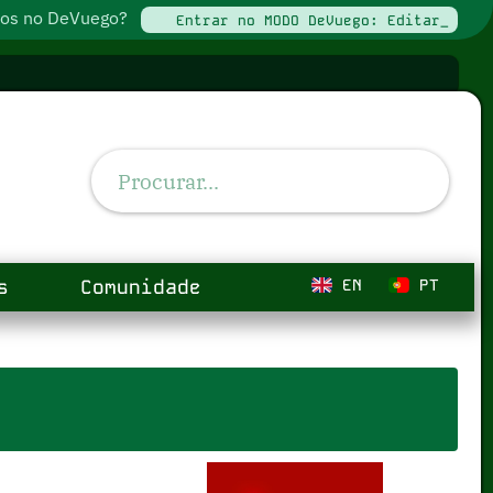
ados no DeVuego?
Entrar no MODO DeVuego: Editar_
s
Comunidade
EN
PT