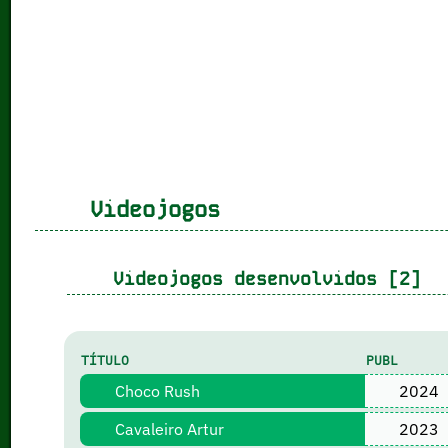
Videojogos
Videojogos desenvolvidos [2]
TÍTULO
PUBL
Choco Rush
2024
Cavaleiro Artur
2023