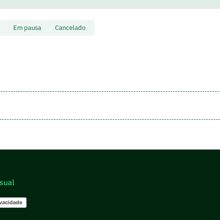
to
Em pausa
Cancelado
sual
ivacidade