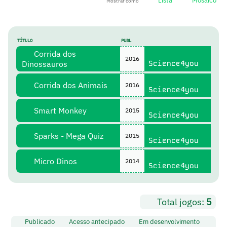
Lista
Mosaico
Mostrar como
TÍTULO
PUBL
Corrida dos
2016
Dinossauros
Science4you
Corrida dos Animais
2016
Science4you
Smart Monkey
2015
Science4you
Sparks - Mega Quiz
2015
Science4you
Micro Dinos
2014
Science4you
Total jogos:
5
Publicado
Acesso antecipado
Em desenvolvimento