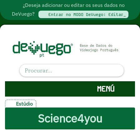
¿Deseja adicionar ou editar os seus dados no
DeVuego?
Entrar no MODO DeVuego: Editar_
MENÚ
Estúdio
Science4you