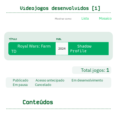
Videojogos desenvolvidos [1]
Lista
Mosaico
Mostrar como
TÍTULO
PUBL
Royal Wars: Farm
Shadow
2024
TD
Profile
Total jogos:
1
Publicado
Acesso antecipado
Em desenvolvimento
Em pausa
Cancelado
Conteúdos