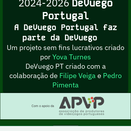
2024-2026
DeVuego
Portugal
A DeVuego Portugal faz
parte da DeVuego
Um projeto sem fins lucrativos criado
por
Yova Turnes
DeVuego PT criado com a
colaboração de
Filipe Veiga
e
Pedro
Pimenta
Com o apoio da