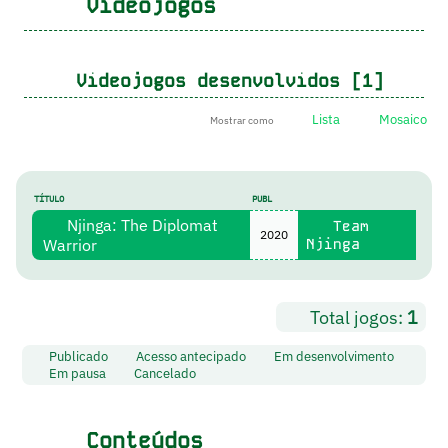
Videojogos
Videojogos desenvolvidos [1]
Lista
Mosaico
Mostrar como
TÍTULO
PUBL
Njinga: The Diplomat
Team
2020
Warrior
Njinga
Total jogos:
1
Publicado
Acesso antecipado
Em desenvolvimento
Em pausa
Cancelado
Conteúdos