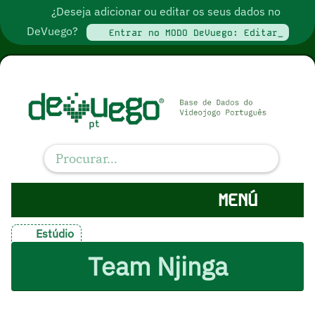
¿Deseja adicionar ou editar os seus dados no
DeVuego?
Entrar no MODO DeVuego: Editar_
MENÚ
Estúdio
Team Njinga