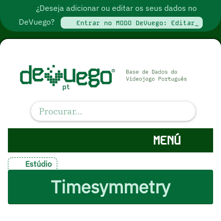
¿Deseja adicionar ou editar os seus dados no
DeVuego?
Entrar no MODO DeVuego: Editar_
MENÚ
Estúdio
Timesymmetry