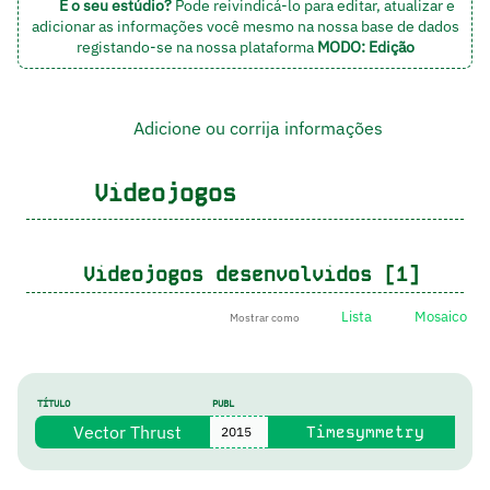
É o seu estúdio?
Pode reivindicá-lo para editar, atualizar e
adicionar as informações você mesmo na nossa base de dados
registando-se na nossa plataforma
MODO: Edição
Adicione ou corrija informações
Videojogos
Videojogos desenvolvidos [1]
Lista
Mosaico
Mostrar como
TÍTULO
PUBL
Vector Thrust
Timesymmetry
2015