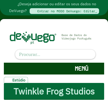
¿Deseja adicionar ou editar os seus dados no
DeVuego?
Entrar no MODO DeVuego: Editar_
MENÚ
Estúdio
Twinkle Frog Studios