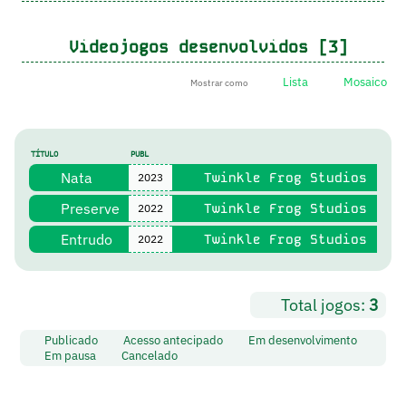
Videojogos desenvolvidos [3]
Lista
Mosaico
Mostrar como
TÍTULO
PUBL
Nata
Twinkle Frog Studios
2023
Preserve
Twinkle Frog Studios
2022
Entrudo
Twinkle Frog Studios
2022
Total jogos:
3
Publicado
Acesso antecipado
Em desenvolvimento
Em pausa
Cancelado