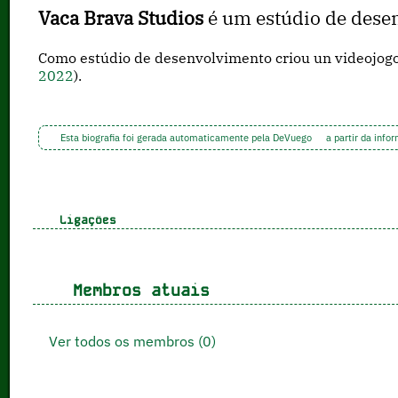
Vaca Brava Studios
é um estúdio de dese
Como estúdio de desenvolvimento criou un videojog
2022
).
Esta biografia foi gerada automaticamente pela DeVuego
a partir da info
Ligações
Membros atuais
Ver todos os membros (0)