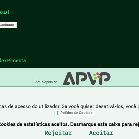
sual
ivacidade
go
dro Pimenta
Com o apoio da
cas de acesso do utilizador. Se você quiser desativá-los, você
Política de Cookies
a está sob uma licença Creative Commons Atribuição-NãoComercial-PartilhaIgual 4.0 Inte
Cookies de estatísticas aceitos. Desmarque esta caixa para rej
Rejeitar
Aceitar
DeVuego Espanha
DeVuego LATAM
DeVuego Port