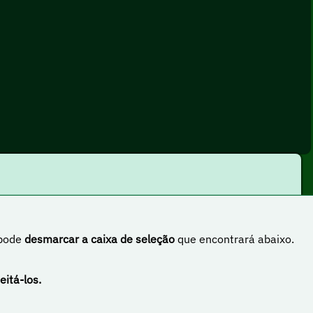
 pode
desmarcar a caixa de seleção
que encontrará abaixo.
rnacional
eitá-los.
ugal