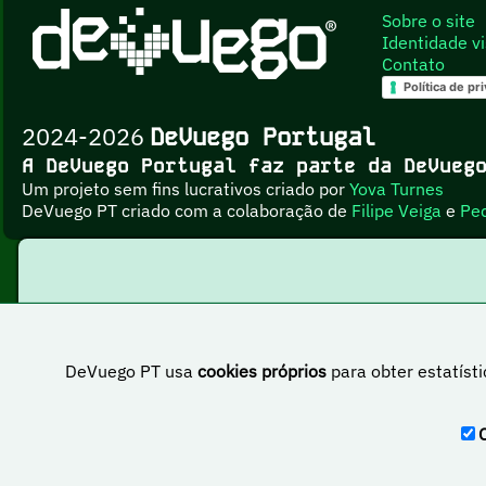
Sobre o site
Identidade vi
Contato
Política de pr
2024-2026
DeVuego Portugal
A DeVuego Portugal faz parte da DeVue
Um projeto sem fins lucrativos criado por
Yova Turnes
DeVuego PT criado com a colaboração de
Filipe Veiga
e
Pe
DeVuego PT usa
cookies próprios
para obter estatísti
Esta obr