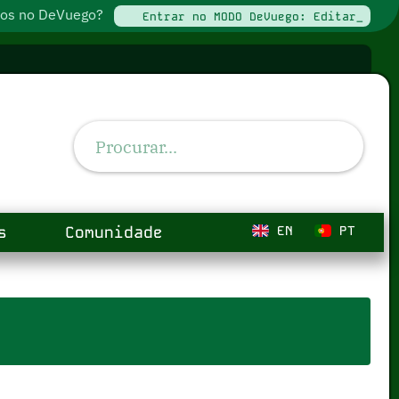
ados no DeVuego?
Entrar no MODO DeVuego: Editar_
s
Comunidade
EN
PT