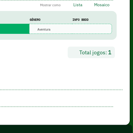
Lista
Mosaico
Mostrar como
GÉNERO
INFO BBDD
Aventura
Total jogos:
1