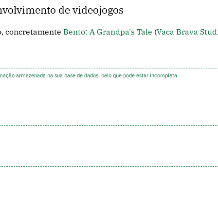
nvolvimento de videojogos
o, concretamente
Bento: A Grandpa's Tale
(
Vaca Brava Stud
rmação armazenada na sua base de dados, pelo que pode estar incompleta.