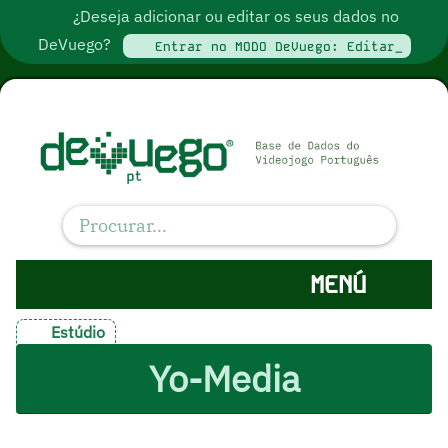
¿Deseja adicionar ou editar os seus dados no
DeVuego?
Entrar no MODO DeVuego: Editar_
MENÚ
Estúdio
Yo-Media