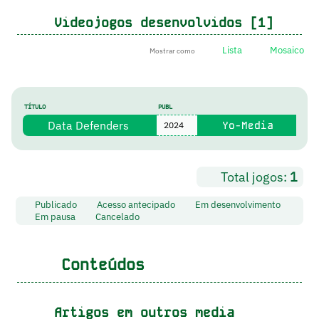
Videojogos desenvolvidos [1]
Lista
Mosaico
Mostrar como
TÍTULO
PUBL
Data Defenders
Yo-Media
2024
Total jogos:
1
Publicado
Acesso antecipado
Em desenvolvimento
Em pausa
Cancelado
Conteúdos
Artigos em outros media