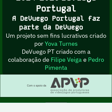
Portugal
A DeVuego Portugal faz
parte da DeVuego
Um projeto sem fins lucrativos criado
por
Yova Turnes
DeVuego PT criado com a
colaboração de
Filipe Veiga
e
Pedro
Pimenta
Com o apoio da
Esta obra está sob uma licença Creative Commons Atribuição-NãoComercial-