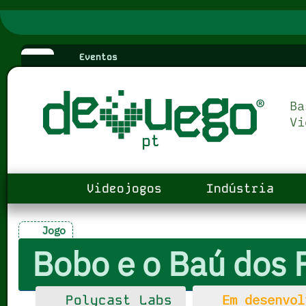
Eventos
Videojogos
Indústria
Jogo
Bobo e o Baú dos 
Em desenvol
Polycast Labs