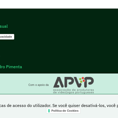
sual
ivacidade
go
dro Pimenta
Com o apoio da
cas de acesso do utilizador. Se você quiser desativá-los, você
Política de Cookies
a está sob uma licença Creative Commons Atribuição-NãoComercial-PartilhaIgual 4.0 Inte