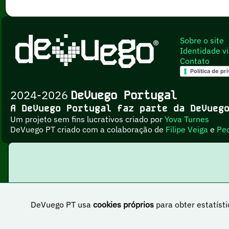
Sobre o site
Identidade vi
Contato
Política de pr
2024-2026
DeVuego Portugal
A DeVuego Portugal faz parte da DeVue
Um projeto sem fins lucrativos criado por
Yova Turnes
DeVuego PT criado com a colaboração de
Filipe Veiga
e
Pe
DeVuego PT usa
cookies próprios
para obter estatísti
Esta obr