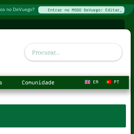
ados no DeVuego?
Entrar no MODO DeVuego: Editar_
s
Comunidade
EN
PT