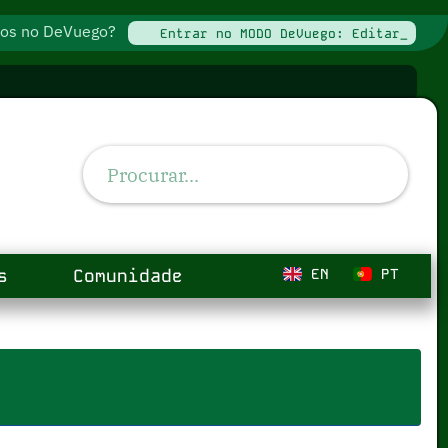
ados no DeVuego?
Entrar no MODO DeVuego: Editar_
s
Comunidade
EN
PT