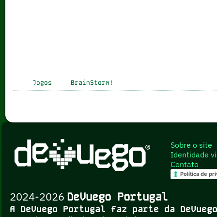
Jogos
BrainStorm!
Sobre o site
Identidade vi
Contato
Política de pr
2024-2026
DeVuego Portugal
A DeVuego Portugal faz parte da DeVue