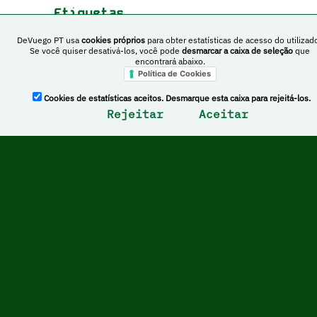
Etiquetas
DeVuego PT usa
cookies próprios
para obter estatísticas de acesso do utilizado
Exploração
Se você quiser desativá-los, você pode
desmarcar a caixa de seleção
que
encontrará abaixo.
Política de Cookies
Lançamentos
Cookies de estatísticas aceitos. Desmarque esta caixa para rejeitá-los.
Rejeitar
Aceitar
2026
13 /
02 /
Luísa Helena
Capturas