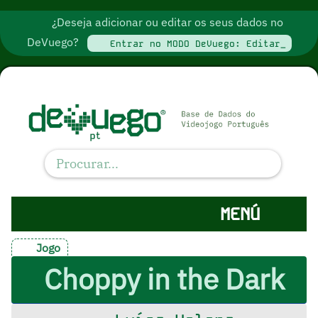
¿Deseja adicionar ou editar os seus dados no
DeVuego?
Entrar no MODO DeVuego: Editar_
MENÚ
Jogo
Choppy in the Dark