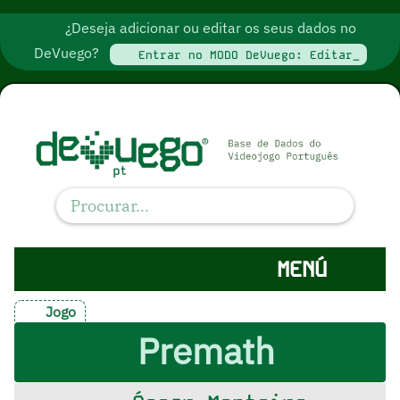
¿Deseja adicionar ou editar os seus dados no
DeVuego?
Entrar no MODO DeVuego: Editar_
MENÚ
Jogo
Premath