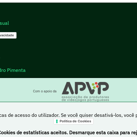
sual
ivacidade
go
dro Pimenta
Com o apoio da
cas de acesso do utilizador. Se você quiser desativá-los, você
Política de Cookies
a está sob uma licença Creative Commons Atribuição-NãoComercial-PartilhaIgual 4.0 Inte
Cookies de estatísticas aceitos. Desmarque esta caixa para rej