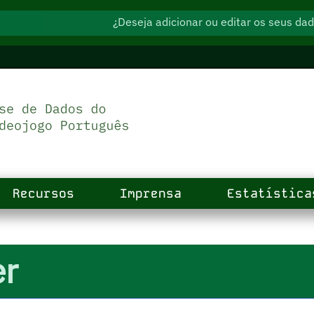
¿Deseja adicionar ou editar os seus d
Recursos
Imprensa
Estatística
er