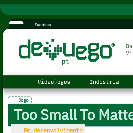
Eventos
Videojogos
Indústria
Jogo
Too Small To Matt
Em desenvolvimento