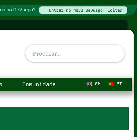
ados no DeVuego?
Entrar no MODO DeVuego: Editar_
s
Comunidade
EN
PT