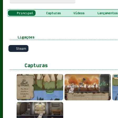
Principal
Capturas
Vídeos
Lançamentos
Ligações
Steam
Capturas