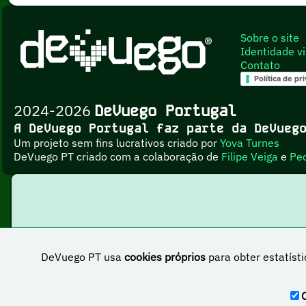
Sobre o site
Identidade vi
Contato
Política de pr
2024-2026
DeVuego Portugal
A DeVuego Portugal faz parte da DeVue
Um projeto sem fins lucrativos criado por
Yova Turnes
DeVuego PT criado com a colaboração de
Filipe Veiga
e
Pe
DeVuego PT usa
cookies próprios
para obter estatísti
Esta obr