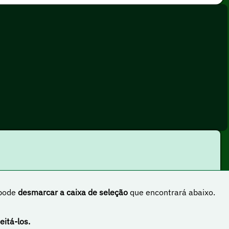
 pode
desmarcar a caixa de seleção
que encontrará abaixo.
rnacional
eitá-los.