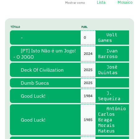
Lista
Mosaico
Mostrar como
TÍTULO
PUBL
Volt
-
0
Games
[PT] Isto Não é um Jogo!
Ivan
2024
- O JOGO
Barroso
José
Deck Of Civilization
2025
Quintas
Dumb Sueca
2025
J.
Good Luck!
1984
Sequeira
António
Carlos
Good Luck!
Braga
1985
Morais
Mateus