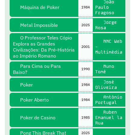
João
Máquina de Poker
Paulo
1984
Fragoso
Jorge
Metal Impossible
2025
Rosa
O Professor Teles Cópio
NNC Web
Explora as Grandes
-
2001
Civilizações: Da Pré-História
Multimédia
ao Império Romano
Para Cima ou Para
Nuno
1990
Baixo?
Tomé
José
Poker
1984
Oliveira
António
Poker Aberto
1984
Portugal
Ruben
Poker de Casino
Emanuel la
1985
Rua
Pong This Break That
2025