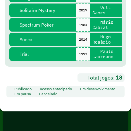
Volt
Solitaire Mystery
2019
Games
Mário
Spectrum Poker
1984
Cabral
Hugo
Sueca
2014
Rosário
Paulo
Trial
1993
Laureano
Total jogos:
18
Publicado
Acesso antecipado
Em desenvolvimento
Em pausa
Cancelado