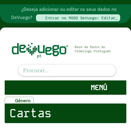
¿Deseja adicionar ou editar os seus dados no
DeVuego?
Entrar no MODO DeVuego: Editar_
MENÚ
Género
Cartas