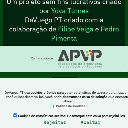
Um projeto sem fins lucrativos criado
por
Yova Turnes
DeVuego PT criado com a
colaboração de
Filipe Veiga
e
Pedro
Pimenta
Com o apoio da
Esta obra está sob uma licença Creative Commons Atribuição-NãoComercial-
DeVuego PT usa
cookies próprios
para obter estatísticas de acesso do utilizador
PartilhaIgual 4.0 Internacional
você quiser desativá-los, você pode
desmarcar a caixa de seleção
que encontr
abaixo.
Política de Cookies
DeVuego Espanha
DeVuego LATAM
Cookies de estatísticas aceitos. Desmarque esta caixa para rejeitá-los.
DeVuego Portugal
Rejeitar
Aceitar