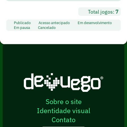
Total jogos:
7
Publicado
Acesso antecipado
Em desenvolvimento
Em pausa
Cancelado
Sobre o site
Identidade visual
Contato