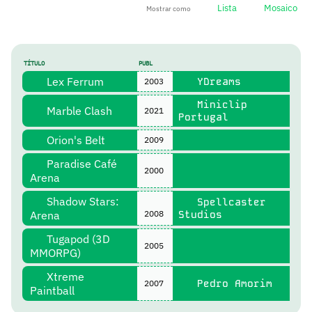
Lista
Mosaico
Mostrar como
TÍTULO
PUBL
Lex Ferrum
YDreams
2003
Miniclip
Marble Clash
2021
Portugal
Orion's Belt
2009
Paradise Café
2000
Arena
Shadow Stars:
Spellcaster
Arena
2008
Studios
Tugapod (3D
2005
MMORPG)
Xtreme
Pedro Amorim
2007
Paintball