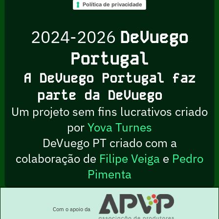
Política de privacidade
2024-2026
DeVuego
Portugal
A DeVuego Portugal faz
parte da DeVuego
Um projeto sem fins lucrativos criado
por
Yova Turnes
DeVuego PT criado com a
colaboração de
Filipe Veiga
e
Pedro
Pimenta
Com o apoio da