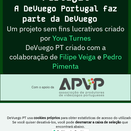
A DeVuego Portugal faz
parte da DeVuego
Um projeto sem fins lucrativos criado
por
Yova Turnes
DeVuego PT criado com a
colaboração de
Filipe Veiga
e
Pedro
Pimenta
Com o apoio da
DeVuego PT usa
cookies próprios
para obter estatísticas de acesso do utilizado
Esta obra está sob uma licença Creative Commons Atribuição-NãoComercial-
Se você quiser desativá-los, você pode
desmarcar a caixa de seleção
que
PartilhaIgual 4.0 Internacional
encontrará abaixo.