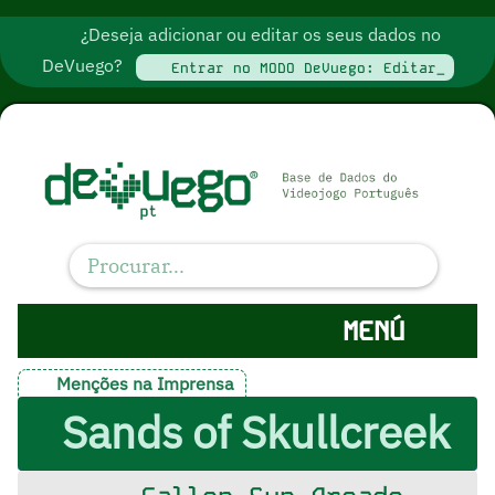
¿Deseja adicionar ou editar os seus dados no
DeVuego?
Entrar no MODO DeVuego: Editar_
MENÚ
Menções na Imprensa
Sands of Skullcreek