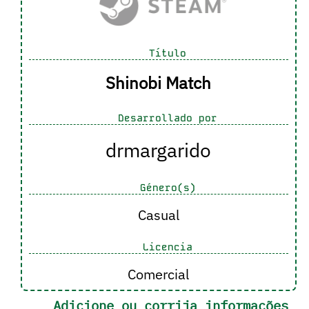
Título
Shinobi Match
Desarrollado por
drmargarido
Género(s)
Casual
Licencia
Comercial
Adicione ou corrija informações