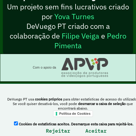
Um projeto sem fins lucrativos criado
por
Yova Turnes
DeVuego PT criado com a
colaboração de
Filipe Veiga
e
Pedro
Pimenta
Com o apoio da
DeVuego PT usa
cookies próprios
para obter estatísticas de acesso do utilizado
Esta obra está sob uma licença Creative Commons Atribuição-NãoComercial-
Se você quiser desativá-los, você pode
desmarcar a caixa de seleção
que
PartilhaIgual 4.0 Internacional
encontrará abaixo.
Política de Cookies
DeVuego Espanha
DeVuego LATAM
Cookies de estatísticas aceitos. Desmarque esta caixa para rejeitá-los.
Rejeitar
Aceitar
DeVuego Portugal