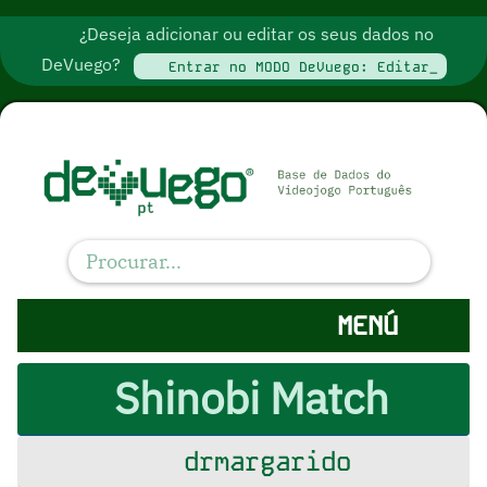
¿Deseja adicionar ou editar os seus dados no
DeVuego?
Entrar no MODO DeVuego: Editar_
MENÚ
Shinobi Match
drmargarido