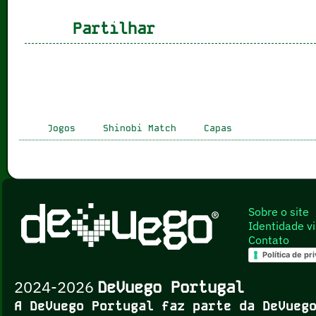
Partilhar
Jogos
Shinobi Match
Capas
Sobre o site
Identidade vi
Contato
Política de pr
2024-2026
DeVuego Portugal
A DeVuego Portugal faz parte da DeVue