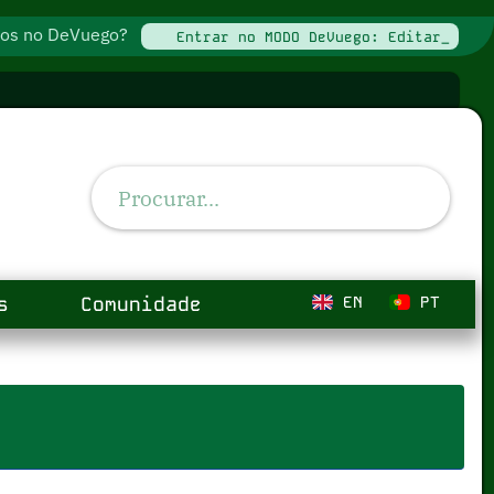
ados no DeVuego?
Entrar no MODO DeVuego: Editar_
s
Comunidade
EN
PT