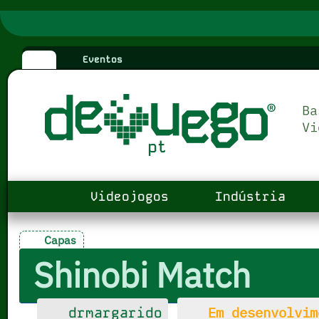
Eventos
Videojogos
Indústria
Capas
Shinobi Match
Em desenvolvim
drmargarido