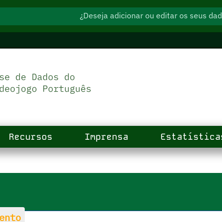
¿Deseja adicionar ou editar os seus d
Recursos
Imprensa
Estatística
ento