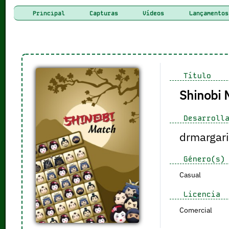
Principal
Capturas
Vídeos
Lançamentos
Título
Shinobi 
Desarrolla
drmargar
Género(s)
Casual
Licencia
Comercial