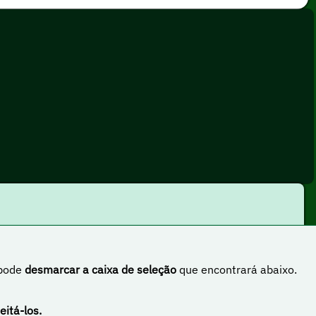
 pode
desmarcar a caixa de seleção
que encontrará abaixo.
rnacional
eitá-los.