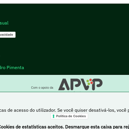
sual
ivacidade
go
dro Pimenta
Com o apoio da
cas de acesso do utilizador. Se você quiser desativá-los, você
Política de Cookies
a está sob uma licença Creative Commons Atribuição-NãoComercial-PartilhaIgual 4.0 Inte
Cookies de estatísticas aceitos. Desmarque esta caixa para rej