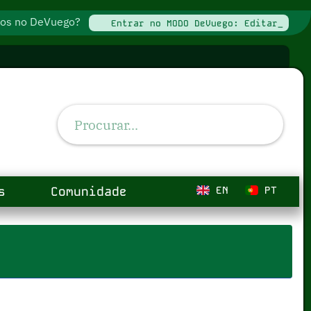
ados no DeVuego?
Entrar no MODO DeVuego: Editar_
s
Comunidade
EN
PT