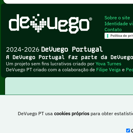
Sobre o site
Identidade vi
Contato
Política de pr
2024-2026
DeVuego Portugal
A DeVuego Portugal faz parte da DeVue
Um projeto sem fins lucrativos criado por
Yova Turnes
DeVuego PT criado com a colaboração de
Filipe Veiga
e
Pe
DeVuego PT usa
cookies próprios
para obter estatísti
Esta obr