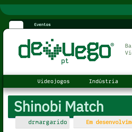
Eventos
Videojogos
Indústria
Shinobi Match
Em desenvolvim
drmargarido