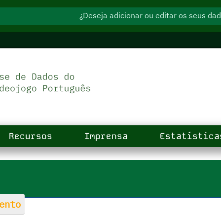
¿Deseja adicionar ou editar os seus d
Recursos
Imprensa
Estatística
ento