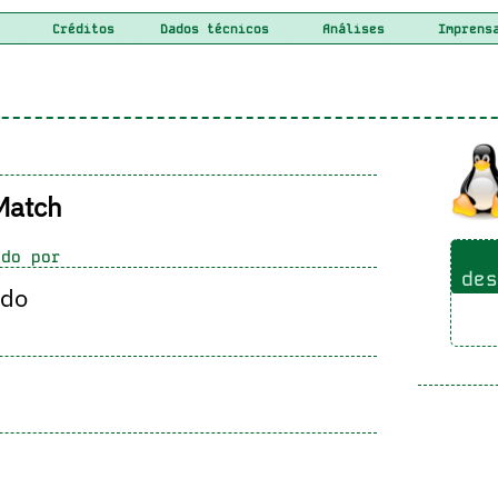
Créditos
Dados técnicos
Análises
Imprens
Match
do por
des
ido