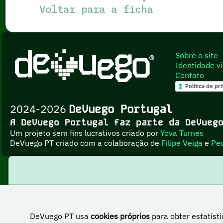
Voltar para a ficha
Sobre o site
Identidade vi
Contato
Política de pr
2024-2026
DeVuego Portugal
A DeVuego Portugal faz parte da DeVue
Um projeto sem fins lucrativos criado por
Yova Turnes
DeVuego PT criado com a colaboração de
Filipe Veiga
e
Pe
DeVuego PT usa
cookies próprios
para obter estatísti