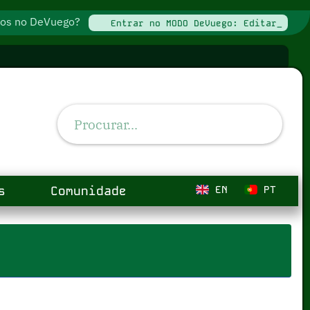
ados no DeVuego?
Entrar no MODO DeVuego: Editar_
s
Comunidade
EN
PT