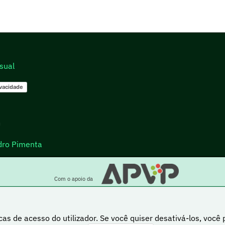
sual
ivacidade
go
dro Pimenta
Com o apoio da
cas de acesso do utilizador. Se você quiser desativá-los, você