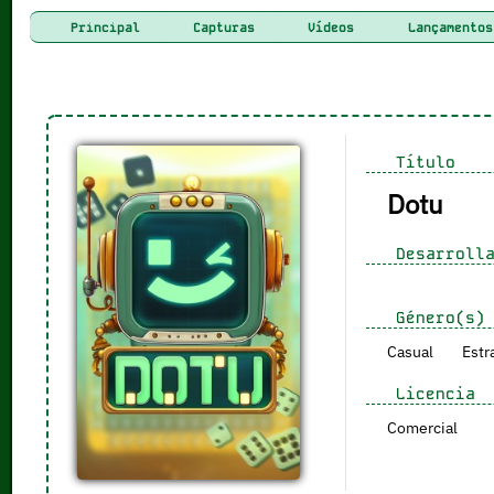
Principal
Capturas
Vídeos
Lançamentos
Título
Dotu
Desarrolla
Género(s)
Casual
Estr
Licencia
Comercial