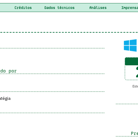
Créditos
Dados técnicos
Análises
Imprens
do por
Este
atégia
Pre