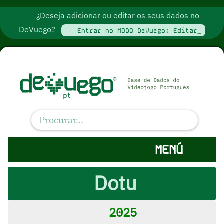
¿Deseja adicionar ou editar os seus dados no
DeVuego?
Entrar no MODO DeVuego: Editar_
MENÚ
Dotu
2025