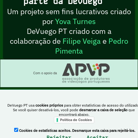
parte da DeVuego
Um projeto sem fins lucrativos criado
por
Yova Turnes
DeVuego PT criado com a
colaboração de
Filipe Veiga
e
Pedro
Pimenta
Com o apoio da
DeVuego PT usa
cookies próprios
para obter estatísticas de acesso do utilizado
Esta obra está sob uma licença Creative Commons Atribuição-NãoComercial-
Se você quiser desativá-los, você pode
desmarcar a caixa de seleção
que
PartilhaIgual 4.0 Internacional
encontrará abaixo.
Política de Cookies
Cookies de estatísticas aceitos. Desmarque esta caixa para rejeitá-los.
DeVuego Espanha
DeVuego LATAM
Rejeitar
Aceitar