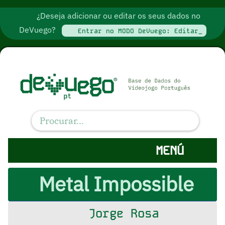
¿Deseja adicionar ou editar os seus dados no
DeVuego?
Entrar no MODO DeVuego: Editar_
MENÚ
Metal Impossible
Jorge Rosa