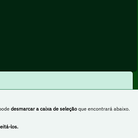
 pode
desmarcar a caixa de seleção
que encontrará abaixo.
rnacional
eitá-los.