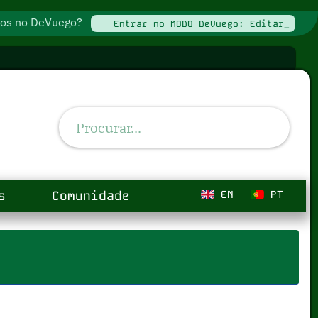
ados no DeVuego?
Entrar no MODO DeVuego: Editar_
s
Comunidade
EN
PT