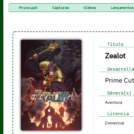
Principal
Capturas
Vídeos
Lançamentos
Título
Zealot
Desarrolla
Prime Cu
Género(s)
Aventura
Licencia
Comercial