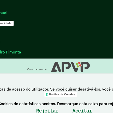
sual
ivacidade
go
dro Pimenta
Com o apoio da
cas de acesso do utilizador. Se você quiser desativá-los, você
Política de Cookies
a está sob uma licença Creative Commons Atribuição-NãoComercial-PartilhaIgual 4.0 Inte
Cookies de estatísticas aceitos. Desmarque esta caixa para rej
Rejeitar
Aceitar