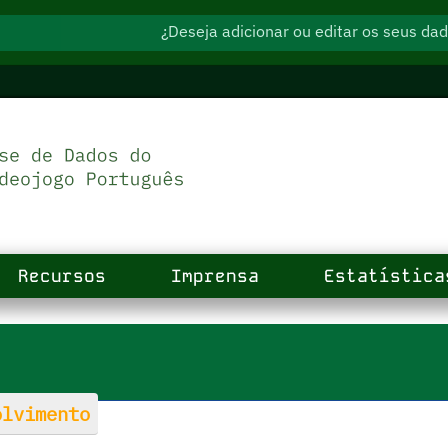
¿Deseja adicionar ou editar os seus d
Recursos
Imprensa
Estatística
lvimento