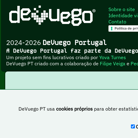
Sobre o site
Identidade vi
Contato
Política de pr
2024-2026
DeVuego Portugal
A DeVuego Portugal faz parte da DeVue
Um projeto sem fins lucrativos criado por
Yova Turnes
DeVuego PT criado com a colaboração de
Filipe Veiga
e
Pe
DeVuego PT usa
cookies próprios
para obter estatísti
Esta obr