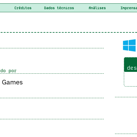
Créditos
Dados técnicos
Análises
Imprens
des
do por
t Games